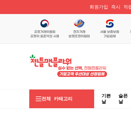
회원가입 즉시 적립
기쁜
슬픈
전체 카테고리
날
날