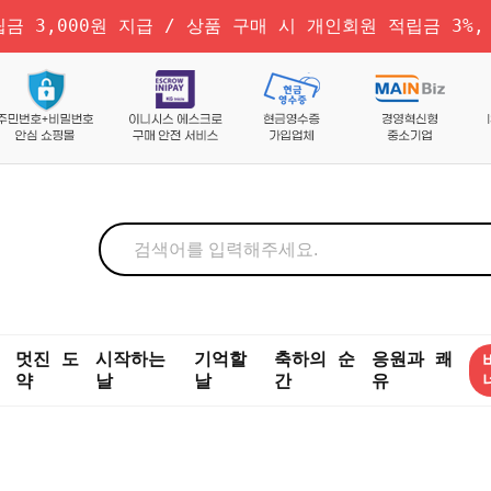
금 3,000원 지급 / 상품 구매 시 개인회원 적립금 3%,
멋진 도
시작하는
기억할
축하의 순
응원과 쾌
약
날
날
간
유