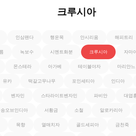
크루시아
인삼팬다
행운목
안시리움
해피트리
름
녹보수
시멘트화분
크루시아
자마
몬스테라
아가베
테이블야자
마리안느
유카
떡갈고무나무
포인세티아
인디아
벤자민
스타라이트벤자민
파비안
대엽
송오브인디아
서황금
소철
알로카리아
목향
열매치자
골드세피아
금천죽