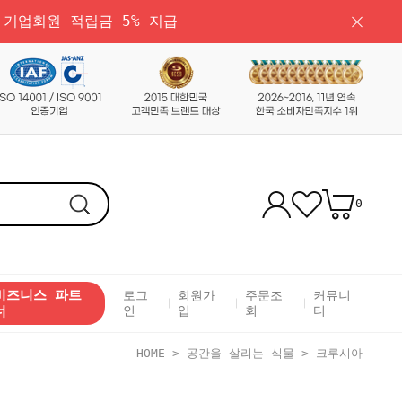
 기업회원 적립금 5% 지급
0
비즈니스 파트
로그
회원가
주문조
커뮤니
너
인
입
회
티
HOME
>
공간을 살리는 식물
>
크루시아