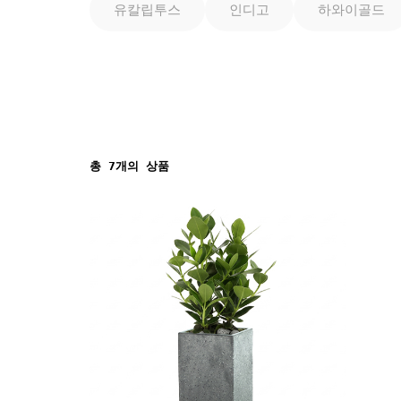
유칼립투스
인디고
하와이골드
총
7
개의 상품