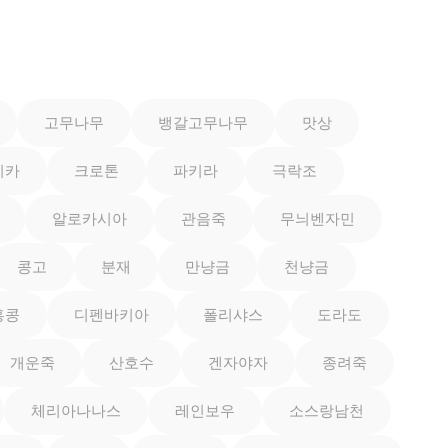
고무나무
뱅갈고무나무
맛상
이카
크로톤
파키라
극락조
알로카시아
관음죽
무늬벤자민
콩고
분재
만냥금
천냥금
홍콩
디펜바키아
폴리샤스
도라도
개운죽
산호수
겐자야자
종려죽
체리아나나스
레인보우
소스랑남천