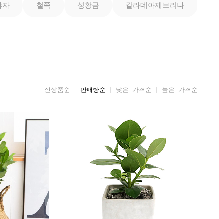
야자
철쭉
성황금
칼라데아제브리나
신상품순
판매량순
낮은 가격순
높은 가격순