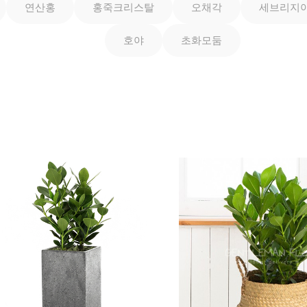
연산홍
홍죽크리스탈
오채각
세브리지
호야
초화모둠