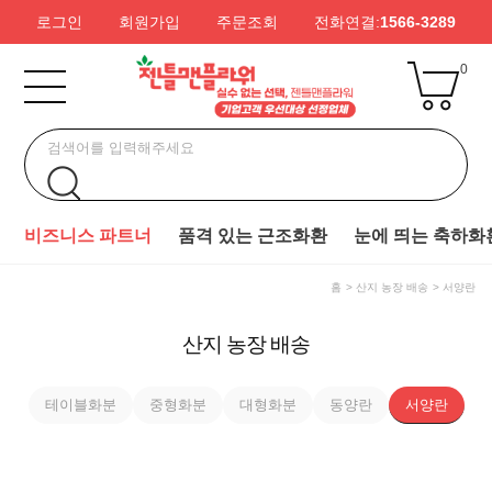
로그인
회원가입
주문조회
전화연결:
1566-3289
0
비즈니스 파트너
품격 있는 근조화환
눈에 띄는 축하화
홈
산지 농장 배송
서양란
산지 농장 배송
테이블화분
중형화분
대형화분
동양란
서양란