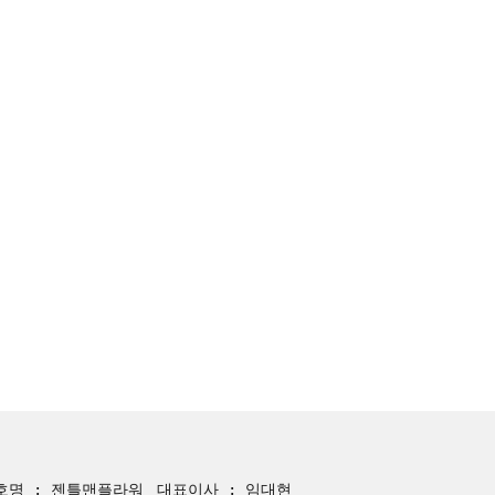
호명 : 젠틀맨플라워
대표이사 : 임대현