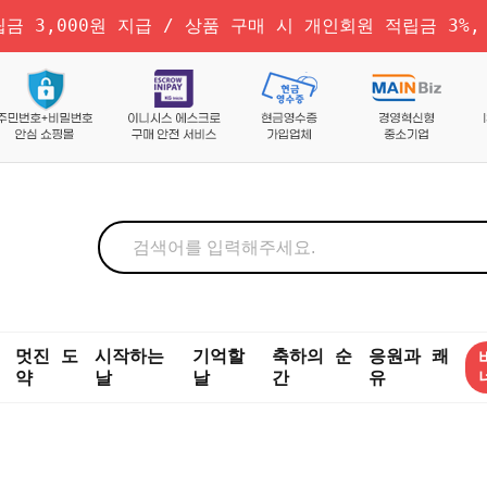
금 3,000원 지급 / 상품 구매 시 개인회원 적립금 3%,
멋진 도
시작하는
기억할
축하의 순
응원과 쾌
약
날
날
간
유