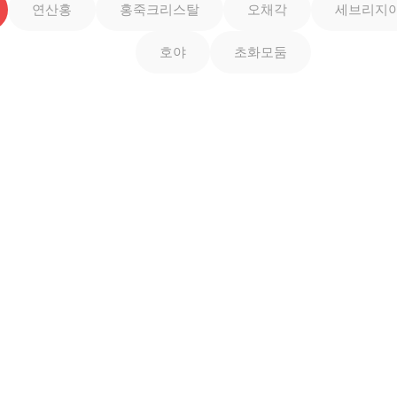
연산홍
홍죽크리스탈
오채각
세브리지
호야
초화모둠