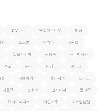
고무나무
뱅갈고무나무
맛상
이카
크로톤
파키라
극락조
알로카시아
관음죽
무늬벤자민
콩고
분재
만냥금
천냥금
홍콩
디펜바키아
폴리샤스
도라도
개운죽
산호수
겐자야자
종려죽
체리아나나스
레인보우
소스랑남천