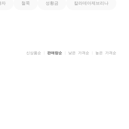
야자
철쭉
성황금
칼라데아제브리나
신상품순
판매량순
낮은 가격순
높은 가격순