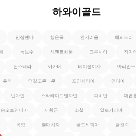
하와이골드
인삼팬다
행운목
안시리움
해피트리
름
녹보수
시멘트화분
크루시아
자마
몬스테라
아가베
테이블야자
마리안느
유카
떡갈고무나무
포인세티아
인디아
벤자민
스타라이트벤자민
파비안
대엽
송오브인디아
서황금
소철
알로카리아
목향
열매치자
골드세피아
금천죽