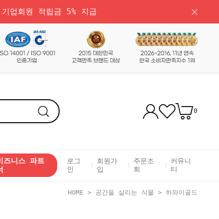
 기업회원 적립금 5% 지급
0
비즈니스 파트
로그
회원가
주문조
커뮤니
너
인
입
회
티
HOME
>
공간을 살리는 식물
>
하와이골드