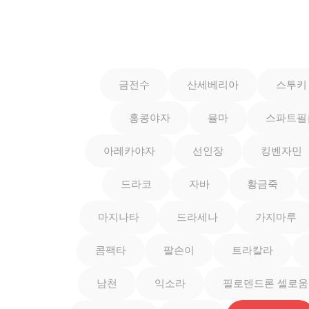
금전수
산세베리아
스투키
홍콩야자
율마
스파트필
아레카야자
선인장
킹벤자민
드라코
자바
황금죽
마지나타
드라세나
가지마루
콤팩타
팔손이
트라칼라
남천
익소라
필로덴드론 셀로움