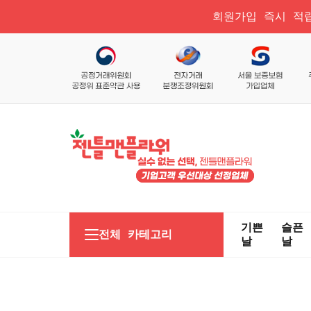
회원가입 즉시 적립
기쁜
슬픈
전체 카테고리
날
날