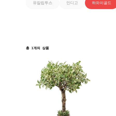
유칼립투스
인디고
하와이골드
총
1
개의 상품