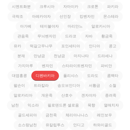
시멘트화분
크루시아
자마이카
크로톤
파키라
극락조
아레카야자
선인장
킹벤자민
몬스테라
아가베
테이블야자
마리안느
알로카시아
관음죽
무늬벤자민
드라코
자바
황금죽
유카
떡갈고무나무
포인세티아
인디아
콩고
분재
만냥금
천냥금
마지나타
드라세나
가지마루
벤자민
스타라이트벤자민
파비안
대엽홍콩
디펜바키아
폴리샤스
도라도
콤팩타
팔손이
트라칼라
송오브인디아
서황금
소철
알로카리아
개운죽
산호수
겐자야자
종려죽
남천
익소라
필로덴드론 셀로움
목향
열매치자
골드세피아
금천죽
체리아나나스
레인보우
소스랑남천
유칼립투스
인디고
하와이골드