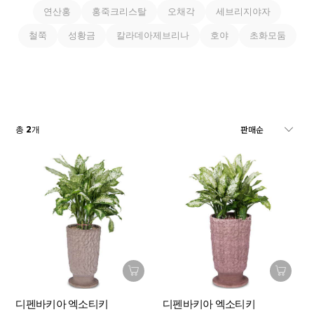
연산홍
홍죽크리스탈
오채각
세브리지야자
철쭉
성황금
칼라데아제브리나
호야
초화모둠
2
총
개
디펜바키아 엑소티키
디펜바키아 엑소티키