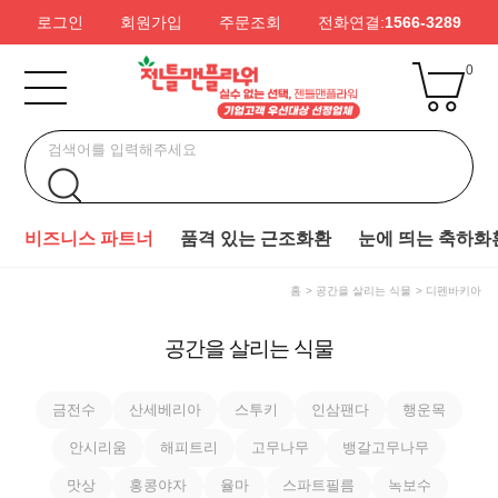
로그인
회원가입
주문조회
전화연결:
1566-3289
0
비즈니스 파트너
품격 있는 근조화환
눈에 띄는 축하화
홈
공간을 살리는 식물
디펜바키아
공간을 살리는 식물
금전수
산세베리아
스투키
인삼팬다
행운목
안시리움
해피트리
고무나무
뱅갈고무나무
맛상
홍콩야자
율마
스파트필름
녹보수