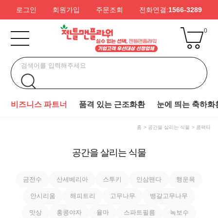
로그인
회원가입
주문조회
전화연결:
1566-3289
0
비즈니스 파트너
품격 있는 근조화환
눈에 띄는 축하화
홈
공간을 살리는 식물
콤팩타
공간을 살리는 식물
금전수
산세베리아
스투키
인삼팬다
행운목
안시리움
해피트리
고무나무
뱅갈고무나무
맛상
홍콩야자
율마
스파트필름
녹보수