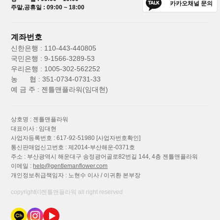
카카오채널 문의
주말,공휴일 : 09:00 ~ 18:00
계좌번호
신한은행 : 110-443-440805
국민은행 : 9-1566-3289-53
우리은행 : 1005-302-562252
농 협 : 351-0734-0731-33
예 금 주 : 젠틀맨플라워(임대현)
상호명 : 젠틀맨플라워
대표이사 : 임대현
사업자등록번호 : 617-92-51980
[사업자번호확인]
통신판매업신고번호 : 제2014-부산해운-0371호
주소 : 부산광역시 해운대구 송정광어골로82번길 144, 4층 젠틀맨플라워
이메일 :
help@gentlemanflower.com
개인정보취급책임자 : 노현수 이사 / 이귀환 본부장
copyright⒞젠틀맨플라워 all right reserved