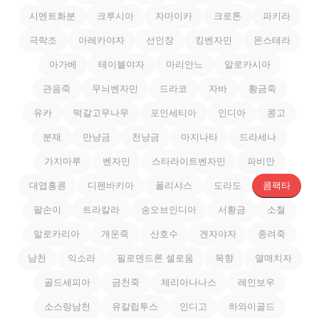
시멘트화분
크루시아
자마이카
크로톤
파키라
극락조
아레카야자
선인장
킹벤자민
몬스테라
아가베
테이블야자
마리안느
알로카시아
관음죽
무늬벤자민
드라코
자바
황금죽
유카
떡갈고무나무
포인세티아
인디아
콩고
분재
만냥금
천냥금
마지나타
드라세나
가지마루
벤자민
스타라이트벤자민
파비안
대엽홍콩
디펜바키아
폴리샤스
도라도
콤팩타
팔손이
트라칼라
송오브인디아
서황금
소철
알로카리아
개운죽
산호수
겐자야자
종려죽
남천
익소라
필로덴드론 셀로움
목향
열매치자
골드세피아
금천죽
체리아나나스
레인보우
소스랑남천
유칼립투스
인디고
하와이골드