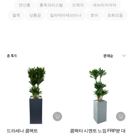
연산홍
홍죽크리스탈
오채각
세브리지야자
철쭉
성황금
칼라데아제브리나
호야
초화모둠
5
총
개
드라세나 콤팩트
콤팩타 시멘트 느낌 FRP분 대