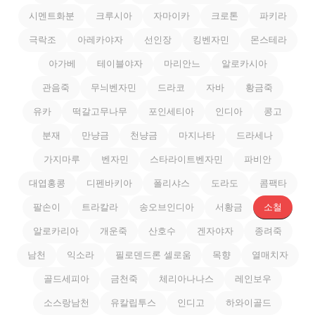
시멘트화분
크루시아
자마이카
크로톤
파키라
극락조
아레카야자
선인장
킹벤자민
몬스테라
아가베
테이블야자
마리안느
알로카시아
관음죽
무늬벤자민
드라코
자바
황금죽
유카
떡갈고무나무
포인세티아
인디아
콩고
분재
만냥금
천냥금
마지나타
드라세나
가지마루
벤자민
스타라이트벤자민
파비안
대엽홍콩
디펜바키아
폴리샤스
도라도
콤팩타
팔손이
트라칼라
송오브인디아
서황금
소철
알로카리아
개운죽
산호수
겐자야자
종려죽
남천
익소라
필로덴드론 셀로움
목향
열매치자
골드세피아
금천죽
체리아나나스
레인보우
소스랑남천
유칼립투스
인디고
하와이골드