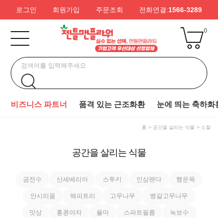
로그인
회원가입
주문조회
전화연결:
1566-3289
0
비즈니스 파트너
품격 있는 근조화환
눈에 띄는 축하화
홈
공간을 살리는 식물
소철
공간을 살리는 식물
금전수
산세베리아
스투키
인삼팬다
행운목
안시리움
해피트리
고무나무
뱅갈고무나무
맛상
홍콩야자
율마
스파트필름
녹보수