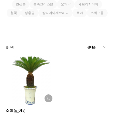
연산홍
홍죽크리스탈
오채각
세브리지야자
철쭉
성황금
칼라데아제브리나
호야
초화모둠
1
총
개
소철 (g_018)