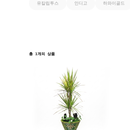
유칼립투스
인디고
하와이골드
총
1
개의 상품