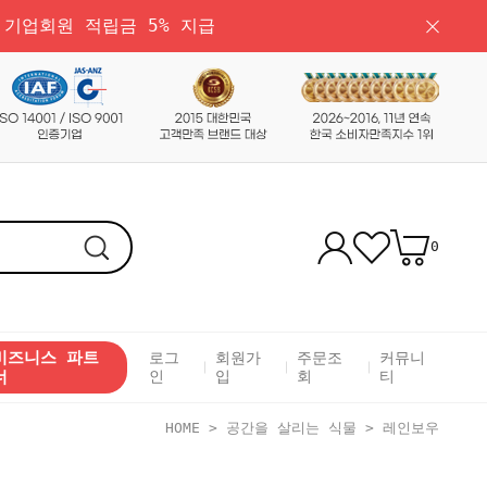
 기업회원 적립금 5% 지급
0
비즈니스 파트
로그
회원가
주문조
커뮤니
너
인
입
회
티
HOME
>
공간을 살리는 식물
>
레인보우