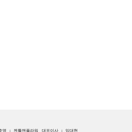
호명 : 젠틀맨플라워
대표이사 : 임대현