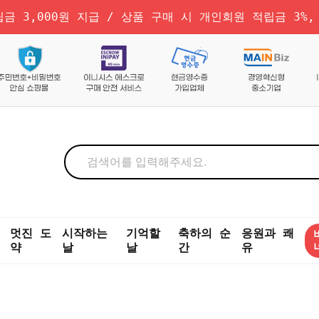
금 3,000원 지급 / 상품 구매 시 개인회원 적립금 3%,
멋진 도
시작하는
기억할
축하의 순
응원과 쾌
약
날
날
간
유