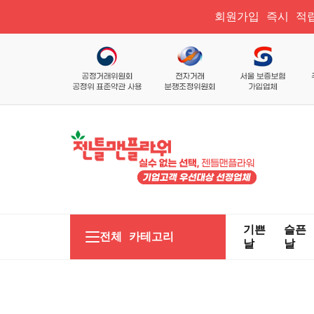
회원가입 즉시 적립
기쁜
슬픈
전체 카테고리
날
날