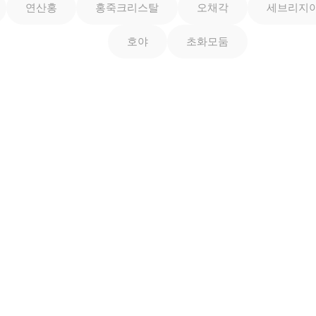
연산홍
홍죽크리스탈
오채각
세브리지
호야
초화모둠