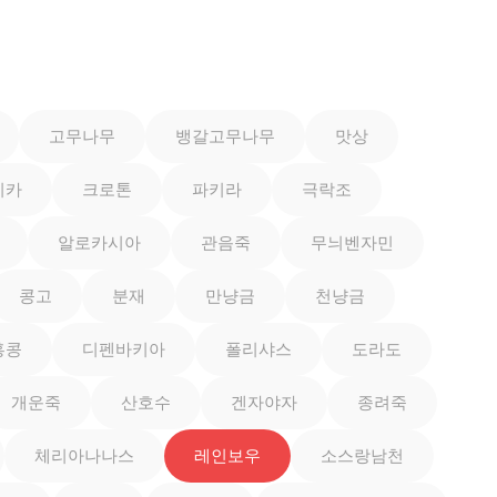
고무나무
뱅갈고무나무
맛상
이카
크로톤
파키라
극락조
알로카시아
관음죽
무늬벤자민
콩고
분재
만냥금
천냥금
홍콩
디펜바키아
폴리샤스
도라도
개운죽
산호수
겐자야자
종려죽
체리아나나스
레인보우
소스랑남천