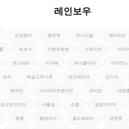
레인보우
인삼팬다
행운목
안시리움
해피트리
름
녹보수
시멘트화분
크루시아
자마
몬스테라
아가베
테이블야자
마리안느
유카
떡갈고무나무
포인세티아
인디아
벤자민
스타라이트벤자민
파비안
대엽
송오브인디아
서황금
소철
알로카리아
목향
열매치자
골드세피아
금천죽