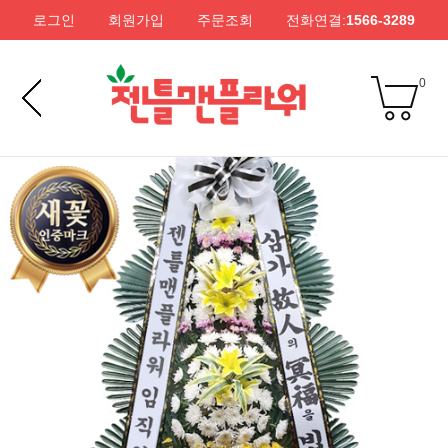
로그인
회원가입
주문조회
전화연결:
1566-3289
0