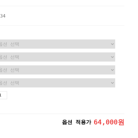
34
64,000
원
옵션 적용가