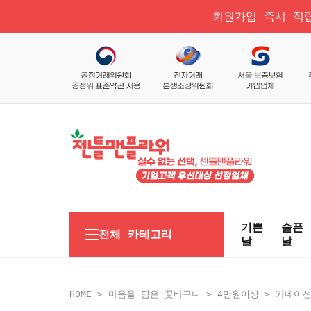
회원가입 즉시 적립
기쁜
슬픈
전체 카테고리
날
날
HOME
>
마음을 담은 꽃바구니
>
4만원이상
> 카네이션 