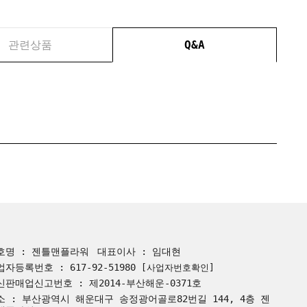
관련상품
Q&A
호명 : 젠틀맨플라워
대표이사 : 임대현
업자등록번호 : 617-92-51980
[사업자번호확인]
신판매업신고번호 : 제2014-부산해운-0371호
소 : 부산광역시 해운대구 송정광어골로82번길 144, 4층 젠