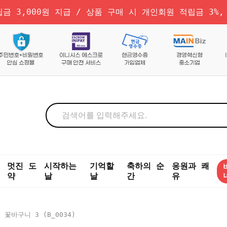
금 3,000원 지급 / 상품 구매 시 개인회원 적립금 3%,
멋진 도
시작하는
기억할
축하의 순
응원과 쾌
약
날
날
간
유
꽃바구니 3 (b_0034)