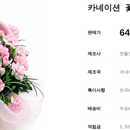
카네이션 꽃
64
판매가
제조사
젠틀
제조국
국내
특이사항
전국
배송비
무료
적립금
1,9