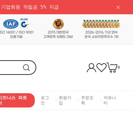
 기업회원 적립금 5% 지급
0
비즈니스 파트
로그
회원가
주문조
커뮤니
너
인
입
회
티