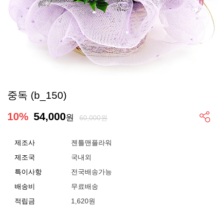
중독 (b_150)
10
%
54,000
원
60,000원
제조사
젠틀맨플라워
제조국
국내외
특이사항
전국배송가능
배송비
무료배송
적립금
1,620원