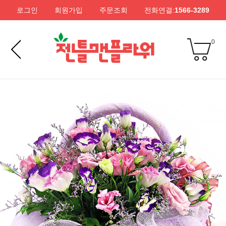
로그인
회원가입
주문조회
전화연결:
1566-3289
0