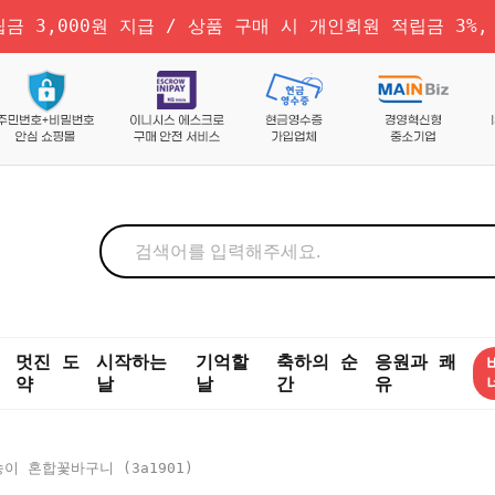
금 3,000원 지급 / 상품 구매 시 개인회원 적립금 3%,
멋진 도
시작하는
기억할
축하의 순
응원과 쾌
약
날
날
간
유
이 혼합꽃바구니 (3a1901)