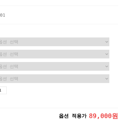
01
89,000
원
옵션 적용가