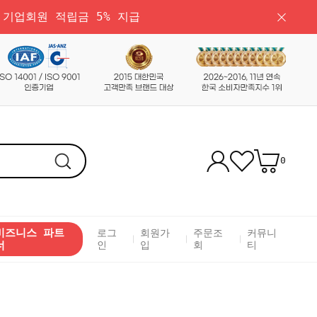
 기업회원 적립금 5% 지급
0
비즈니스 파트
로그
회원가
주문조
커뮤니
너
인
입
회
티