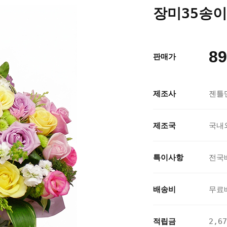
장미35송이
89
판매가
제조사
젠틀
제조국
국내
특이사항
전국
배송비
무료
적립금
2,6