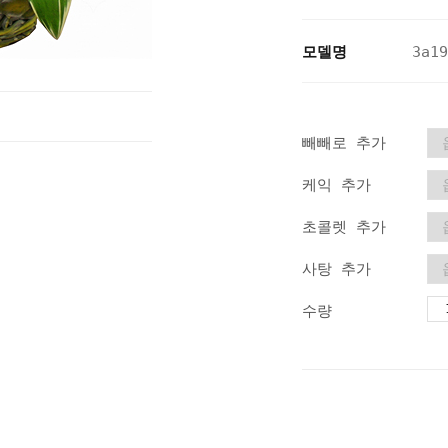
모델명
3a19
빼빼로 추가
케익 추가
초콜렛 추가
사탕 추가
수량