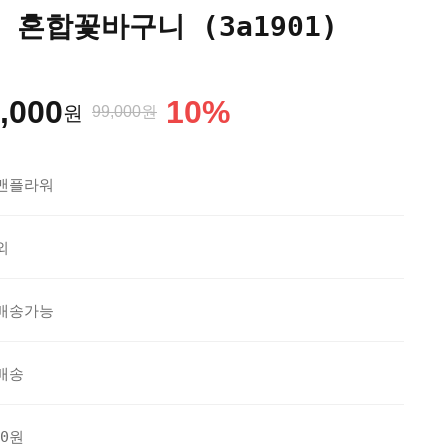
 혼합꽃바구니 (3a1901)
,000
10
%
원
99,000원
맨플라워
외
배송가능
배송
70원