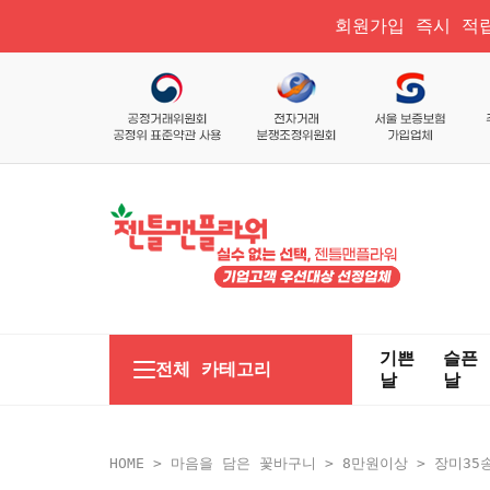
회원가입 즉시 적립
기쁜
슬픈
전체 카테고리
날
날
HOME
>
마음을 담은 꽃바구니
>
8만원이상
> 장미35송