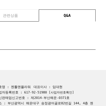
관련상품
Q&A
호명 : 젠틀맨플라워
대표이사 : 임대현
업자등록번호 : 617-92-51980
[사업자번호확인]
신판매업신고번호 : 제2014-부산해운-0371호
소 : 부산광역시 해운대구 송정광어골로82번길 144, 4층 젠