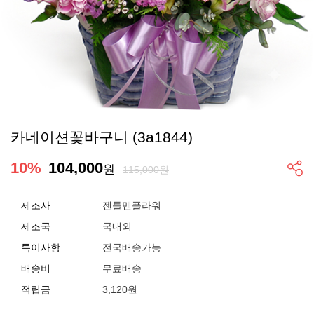
카네이션꽃바구니 (3a1844)
10
%
104,000
원
115,000원
제조사
젠틀맨플라워
제조국
국내외
특이사항
전국배송가능
배송비
무료배송
적립금
3,120원