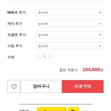
빼빼로 추가
케익 추가
초콜렛 추가
사탕 추가
수량
104,000
옵션 적용가
원
장바구니
바로구매