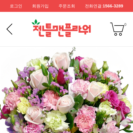
로그인
회원가입
주문조회
전화연결:
1566-3289
0