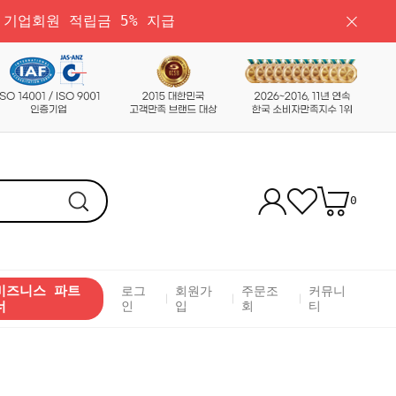
 기업회원 적립금 5% 지급
0
비즈니스 파트
로그
회원가
주문조
커뮤니
너
인
입
회
티