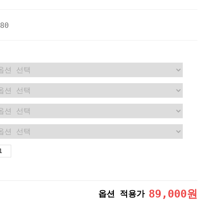
80
89,000
원
옵션 적용가