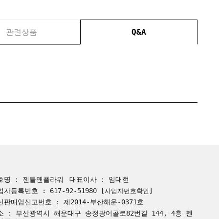
관련상품
Q&A
호명 : 젠틀맨플라워
대표이사 : 임대현
업자등록번호 : 617-92-51980
[사업자번호확인]
신판매업신고번호 : 제2014-부산해운-0371호
소 : 부산광역시 해운대구 송정광어골로82번길 144, 4층 젠