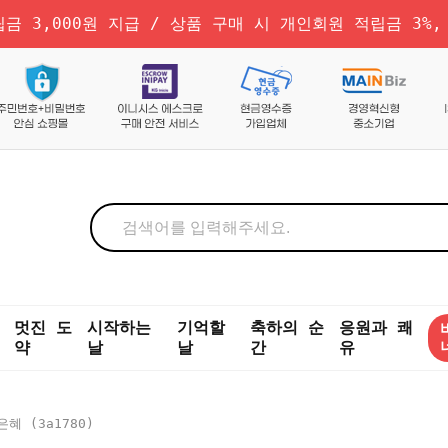
금 3,000원 지급 / 상품 구매 시 개인회원 적립금 3%,
멋진 도
시작하는
기억할
축하의 순
응원과 쾌
약
날
날
간
유
혜 (3a1780)