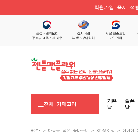
회원가입 즉시 적립
기쁜
슬픈
전체 카테고리
날
날
HOME
>
마음을 담은 꽃바구니
>
8만원이상
> 어버이 은