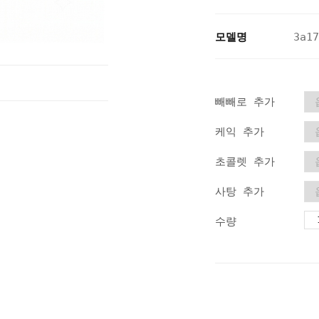
모델명
3a17
빼빼로 추가
케익 추가
초콜렛 추가
사탕 추가
수량