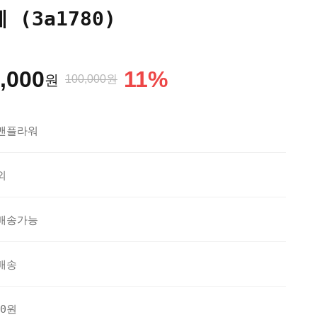
(3a1780)
,000
11
%
원
100,000원
맨플라워
외
배송가능
배송
70원