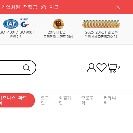
 기업회원 적립금 5% 지급
0
비즈니스 파트
로그
회원가
주문조
커뮤니
너
인
입
회
티