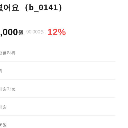
어요 (b_0141)
,000
12
%
원
90,000원
맨플라워
외
배송가능
배송
70원