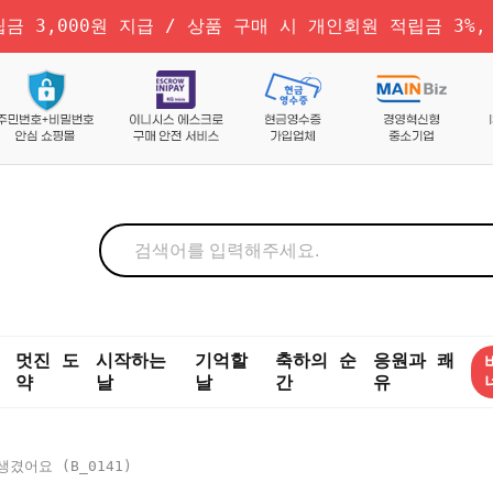
금 3,000원 지급 / 상품 구매 시 개인회원 적립금 3%,
멋진 도
시작하는
기억할
축하의 순
응원과 쾌
약
날
날
간
유
겼어요 (b_0141)