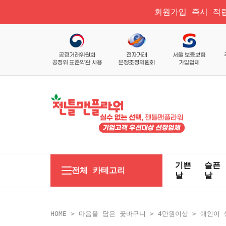
회원가입 즉시 적립
기쁜
슬픈
전체 카테고리
날
날
HOME
>
마음을 담은 꽃바구니
>
4만원이상
> 애인이 생