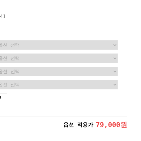
41
79,000
원
옵션 적용가