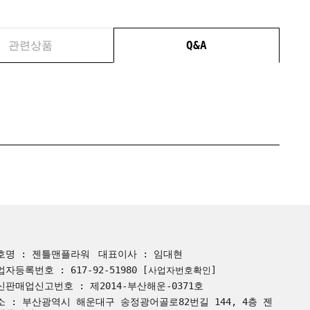
관련상품
Q&A
호명 : 젠틀맨플라워
대표이사 : 임대현
업자등록번호 : 617-92-51980
[사업자번호확인]
신판매업신고번호 : 제2014-부산해운-0371호
소 : 부산광역시 해운대구 송정광어골로82번길 144, 4층 젠