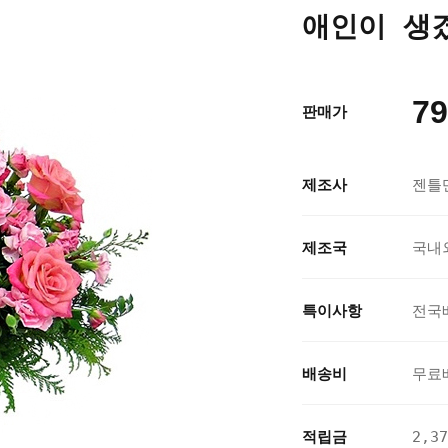
애인이 생겼
79
판매가
제조사
젠틀
제조국
국내
특이사항
전국
배송비
무료
적립금
2,3