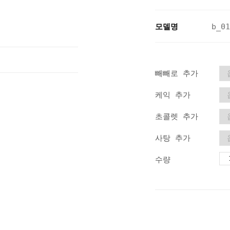
모델명
b_01
빼빼로 추가
케익 추가
초콜렛 추가
사탕 추가
수량