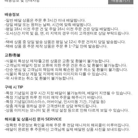
배송정보 및 안내사항
내용숨기기
배송정보
-일반 배달 상품은 주문 후 3시간 이내 배달됩니다.
-당일 배달 또는 원하는 날짜, 시간에 맞춰 배달됩니다.
-평일 18시 이전 주문 건 및 주말 16시 이전 주문 건은 당일 배달됩니다.
-도서산간 지역 및 읍, 면, 리 지역의 경우 미리 고객센터로 상담 부탁드립니다.
...
-택배 상품 중 당일 발송 상품은 평일 낮 12시 주문 건까지 당일 발송됩니다.
-택배 상품 중 주문 제작 상품은 주문 후 1~7일 안에 발송됩니다.
교환/환불
-식물의 특성상 제작/출고된 상품은 교환 및 환불이 불가능합니다.
-고객님의 배달지 정보 오류에 의한 주문 건은 취소 및 환불이 불가능합니다.
-단순 변심 및 고객님의 책임에 의해 훼손된 경우 취소 및 환불이 불가합니다.
-식물의 특성상 계절 및 지역에 따라 이미지와 다를 수 있습니다.
-위 사유로는 취소 및 환불이 불가능합니다.
구매 시 TIP
-특정 기념일의 경우 시간 지정 배달이 불가능하며, 배달이 지연될 수 있습니다.
-특정 기념일엔 하루 전 미리 예약 주문을 해주시기 바랍니다.
-특정 기념일(크리스마스, 어버이날, 인사이동 기간, 기념일 등)
-맞춤 제작을 원하실 경우 고객센터로 상담 부탁드립니다.
-상품 이미지는 모니터 및 폰 색상 설정 등으로 인해 다르게 보일 수 있습니다.
해피콜 및 상품사진 문자 SERVICE
-정확한 주문정보 확인을 위해 주문 후 전담 매니저의 해피콜이 이루어집니다.
-배달이 완료된 후 주문하신 고객님께 실제 배달된 상품 사진을 보내드립니다.