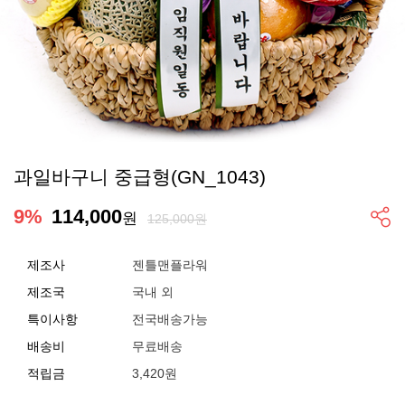
과일바구니 중급형(GN_1043)
9
%
114,000
원
125,000원
제조사
젠틀맨플라워
제조국
국내 외
특이사항
전국배송가능
배송비
무료배송
적립금
3,420원