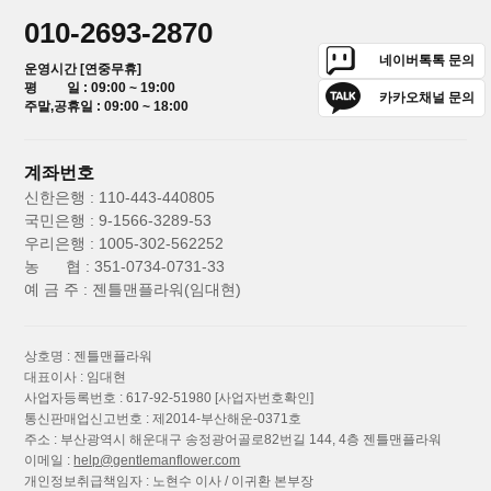
010-2693-2870
네이버톡톡 문의
운영시간 [연중무휴]
평 일 : 09:00 ~ 19:00
카카오채널 문의
주말,공휴일 : 09:00 ~ 18:00
계좌번호
신한은행 : 110-443-440805
국민은행 : 9-1566-3289-53
우리은행 : 1005-302-562252
농 협 : 351-0734-0731-33
예 금 주 : 젠틀맨플라워(임대현)
상호명 : 젠틀맨플라워
대표이사 : 임대현
사업자등록번호 : 617-92-51980
[사업자번호확인]
통신판매업신고번호 : 제2014-부산해운-0371호
주소 : 부산광역시 해운대구 송정광어골로82번길 144, 4층 젠틀맨플라워
이메일 :
help@gentlemanflower.com
개인정보취급책임자 : 노현수 이사 / 이귀환 본부장