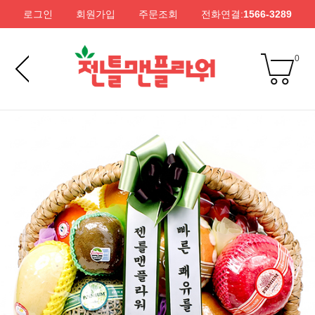
로그인
회원가입
주문조회
전화연결:
1566-3289
0