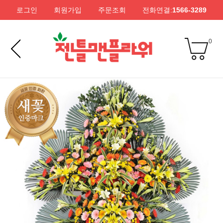
로그인
회원가입
주문조회
전화연결:
1566-3289
0