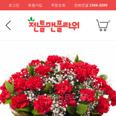
로그인
회원가입
주문조회
전화연결:
1566-3289
0