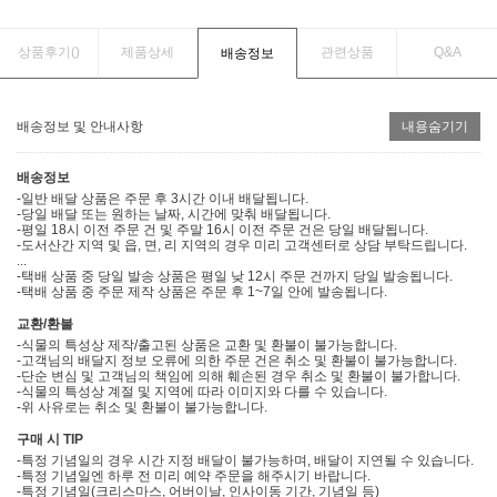
상품후기(
)
제품상세
관련상품
Q&A
배송정보
배송정보 및 안내사항
내용숨기기
배송정보
-일반 배달 상품은 주문 후 3시간 이내 배달됩니다.
-당일 배달 또는 원하는 날짜, 시간에 맞춰 배달됩니다.
-평일 18시 이전 주문 건 및 주말 16시 이전 주문 건은 당일 배달됩니다.
-도서산간 지역 및 읍, 면, 리 지역의 경우 미리 고객센터로 상담 부탁드립니다.
...
-택배 상품 중 당일 발송 상품은 평일 낮 12시 주문 건까지 당일 발송됩니다.
-택배 상품 중 주문 제작 상품은 주문 후 1~7일 안에 발송됩니다.
교환/환불
-식물의 특성상 제작/출고된 상품은 교환 및 환불이 불가능합니다.
-고객님의 배달지 정보 오류에 의한 주문 건은 취소 및 환불이 불가능합니다.
-단순 변심 및 고객님의 책임에 의해 훼손된 경우 취소 및 환불이 불가합니다.
-식물의 특성상 계절 및 지역에 따라 이미지와 다를 수 있습니다.
-위 사유로는 취소 및 환불이 불가능합니다.
구매 시 TIP
-특정 기념일의 경우 시간 지정 배달이 불가능하며, 배달이 지연될 수 있습니다.
-특정 기념일엔 하루 전 미리 예약 주문을 해주시기 바랍니다.
-특정 기념일(크리스마스, 어버이날, 인사이동 기간, 기념일 등)