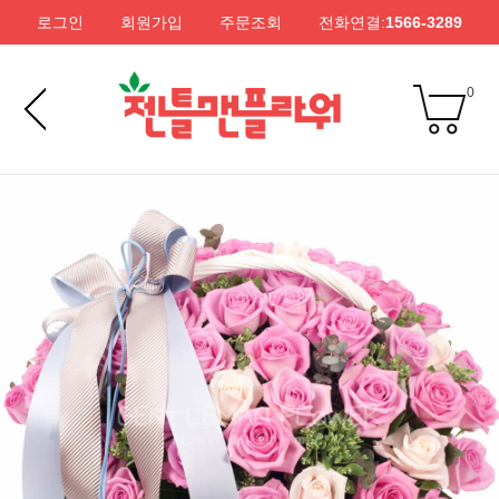
로그인
회원가입
주문조회
전화연결:
1566-3289
0