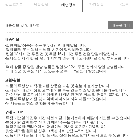
상품후기(
)
제품상세
관련상품
Q&A
배송정보
배송정보 및 안내사항
내용숨기기
배송정보
-일반 배달 상품은 주문 후 3시간 이내 배달됩니다.
-당일 배달 또는 원하는 날짜, 시간에 맞춰 배달됩니다.
-평일 18시 이전 주문 건 및 주말 16시 이전 주문 건은 당일 배달됩니다.
-도서산간 지역 및 읍, 면, 리 지역의 경우 미리 고객센터로 상담 부탁드립니다.
...
-택배 상품 중 당일 발송 상품은 평일 낮 12시 주문 건까지 당일 발송됩니다.
-택배 상품 중 주문 제작 상품은 주문 후 1~7일 안에 발송됩니다.
교환/환불
-식물의 특성상 제작/출고된 상품은 교환 및 환불이 불가능합니다.
-고객님의 배달지 정보 오류에 의한 주문 건은 취소 및 환불이 불가능합니다.
-단순 변심 및 고객님의 책임에 의해 훼손된 경우 취소 및 환불이 불가합니다.
-식물의 특성상 계절 및 지역에 따라 이미지와 다를 수 있습니다.
-위 사유로는 취소 및 환불이 불가능합니다.
구매 시 TIP
-특정 기념일의 경우 시간 지정 배달이 불가능하며, 배달이 지연될 수 있습니다.
-특정 기념일엔 하루 전 미리 예약 주문을 해주시기 바랍니다.
-특정 기념일(크리스마스, 어버이날, 인사이동 기간, 기념일 등)
-맞춤 제작을 원하실 경우 고객센터로 상담 부탁드립니다.
-상품 이미지는 모니터 및 폰 색상 설정 등으로 인해 다르게 보일 수 있습니다.