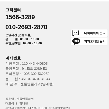
고객센터
1566-3289
010-2693-2870
네이버톡톡 문의
운영시간 [연중무휴]
평 일 : 09:00 ~ 19:00
카카오채널 문의
주말,공휴일 : 09:00 ~ 18:00
계좌번호
신한은행 : 110-443-440805
국민은행 : 9-1566-3289-53
우리은행 : 1005-302-562252
농 협 : 351-0734-0731-33
예 금 주 : 젠틀맨플라워(임대현)
상호명 : 젠틀맨플라워
대표이사 : 임대현
사업자등록번호 : 617-92-51980
[사업자번호확인]