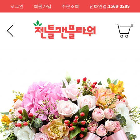
로그인
회원가입
주문조회
전화연결:
1566-3289
0