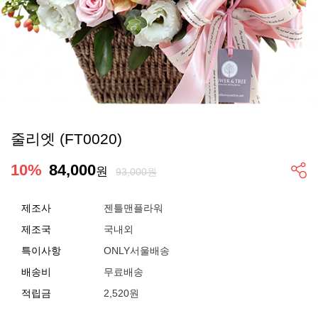
줄리엣 (FT0020)
10
%
84,000
원
93,000원
제조사
젠틀맨플라워
제조국
국내외
특이사항
ONLY서울배송
배송비
무료배송
적립금
2,520원