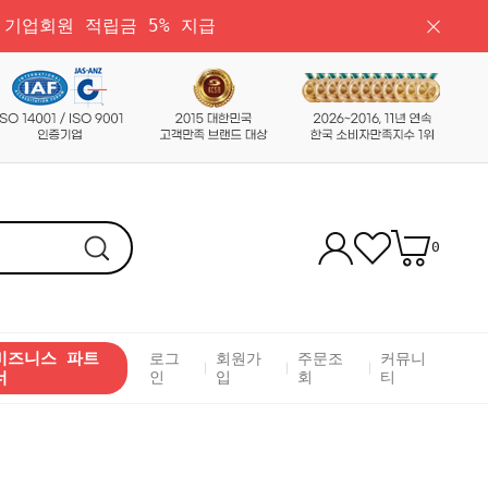
 기업회원 적립금 5% 지급
0
비즈니스 파트
로그
회원가
주문조
커뮤니
너
인
입
회
티