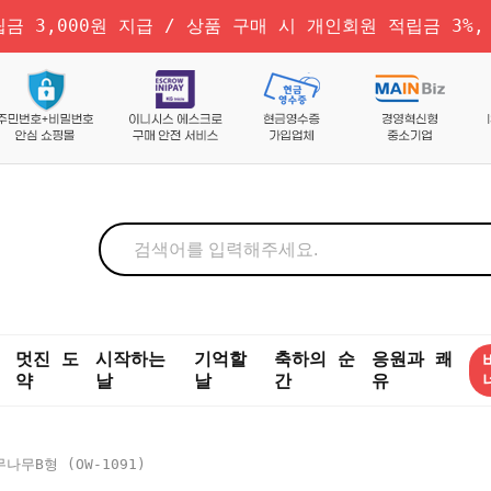
금 3,000원 지급 / 상품 구매 시 개인회원 적립금 3%,
멋진 도
시작하는
기억할
축하의 순
응원과 쾌
약
날
날
간
유
나무B형 (OW-1091)