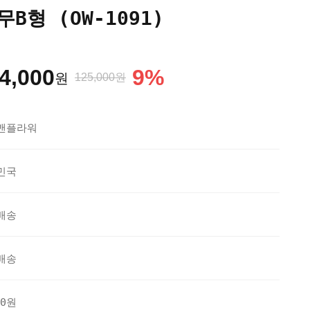
B형 (OW-1091)
4,000
9
%
원
125,000원
맨플라워
민국
배송
배송
20원