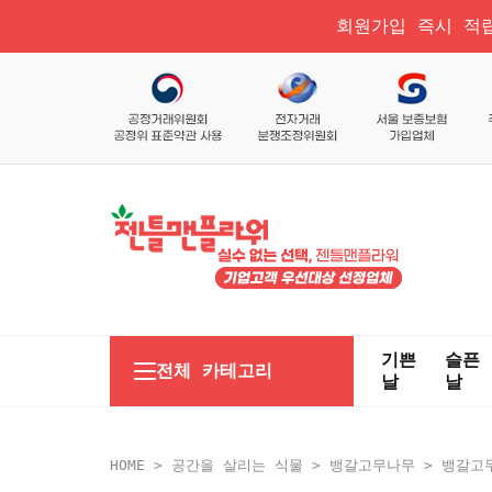
회원가입 즉시 적립
기쁜
슬픈
전체 카테고리
날
날
HOME
>
공간을 살리는 식물
>
뱅갈고무나무
> 뱅갈고무