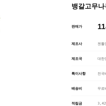
뱅갈고무나무
11
판매가
제조사
젠틀
제조국
대한
특이사항
전국
배송비
무료
적립금
3,4