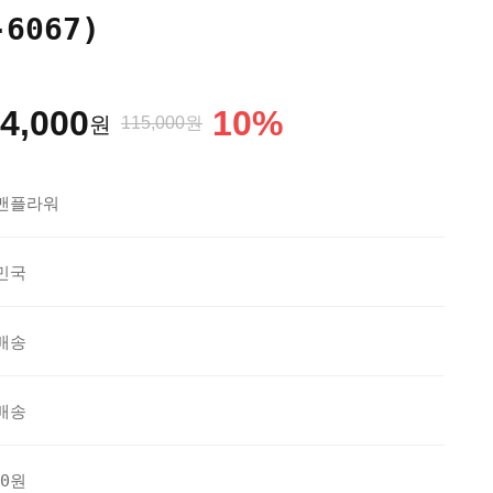
6067)
4,000
10
%
원
115,000원
맨플라워
민국
배송
배송
20원