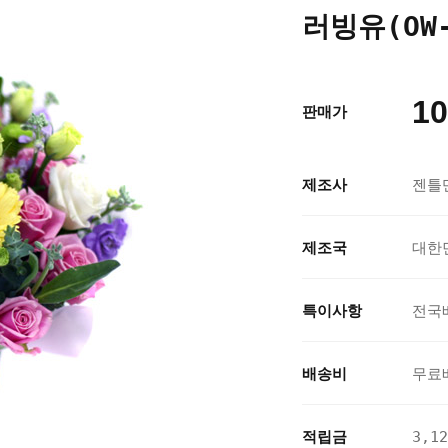
러빙유(OW-
10
판매가
제조사
젠틀
제조국
대한
특이사항
전국
배송비
무료
적립금
3,1