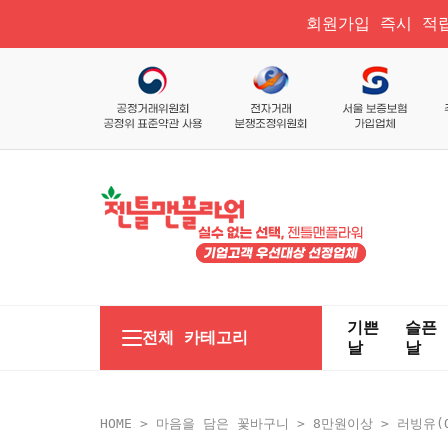
회원가입 즉시 적립
기쁜
슬픈
전체 카테고리
날
날
HOME
>
마음을 담은 꽃바구니
>
8만원이상
> 러빙유(O