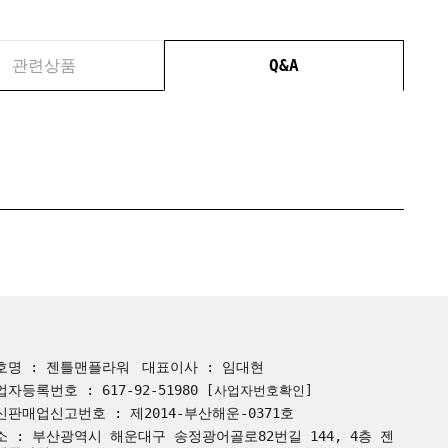
관련상품
Q&A
호명 : 젠틀맨플라워
대표이사 : 임대현
업자등록번호 : 617-92-51980
[사업자번호확인]
신판매업신고번호 : 제2014-부산해운-0371호
소 : 부산광역시 해운대구 송정광어골로82번길 144, 4층 젠