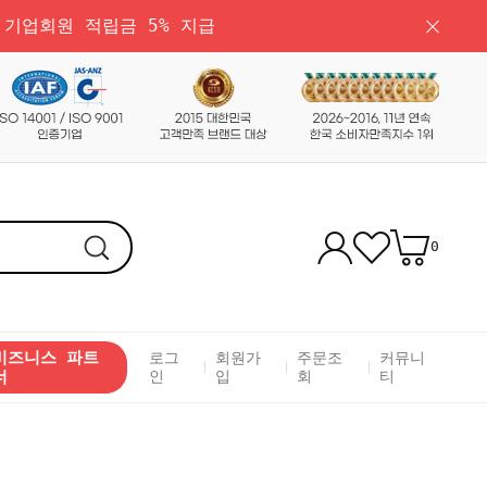
 기업회원 적립금 5% 지급
0
비즈니스 파트
로그
회원가
주문조
커뮤니
너
인
입
회
티