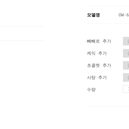
모델명
OW-6
빼빼로 추가
케익 추가
초콜렛 추가
사탕 추가
수량