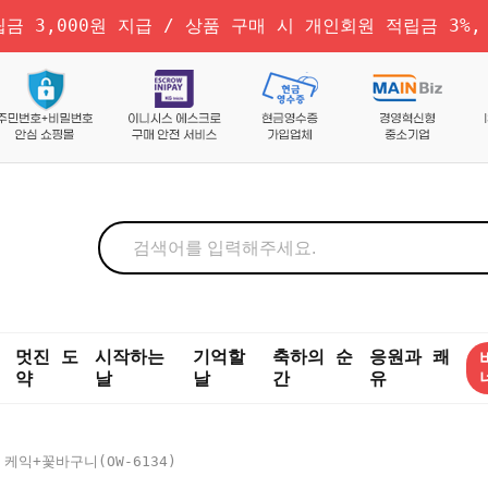
금 3,000원 지급 / 상품 구매 시 개인회원 적립금 3%,
멋진 도
시작하는
기억할
축하의 순
응원과 쾌
약
날
날
간
유
 케익+꽃바구니(OW-6134)