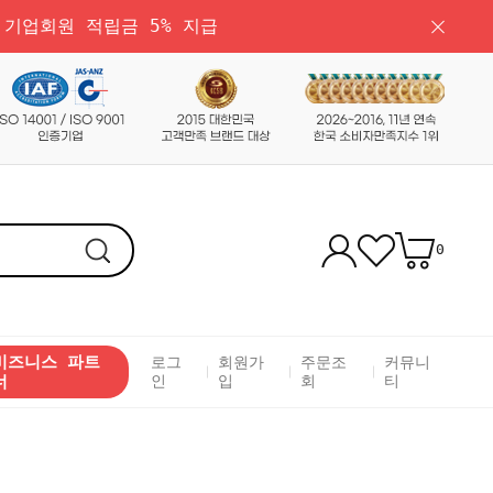
 기업회원 적립금 5% 지급
0
비즈니스 파트
로그
회원가
주문조
커뮤니
너
인
입
회
티