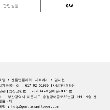
관련상품
Q&A
호명 : 젠틀맨플라워
대표이사 : 임대현
업자등록번호 : 617-92-51980
[사업자번호확인]
신판매업신고번호 : 제2014-부산해운-0371호
소 : 부산광역시 해운대구 송정광어골로82번길 144, 4층 젠
맨플라워
일 : help@gentlemanflower.com