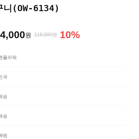
니(OW-6134)
4,000
10
%
원
116,000원
맨플라워
민국
배송
배송
20원