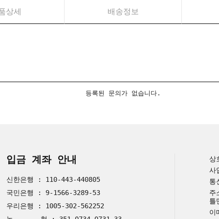
품상세
배송정보
등록된 문의가 없습니다.
입금 계좌 안내
상
사
신한은행 : 110-443-440805
통
국민은행 : 9-1566-3289-53
주
틀
우리은행 : 1005-302-562252
이메
농 협 : 351-0734-0731-33