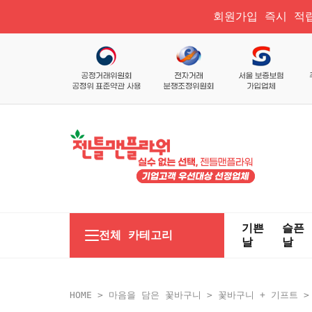
회원가입 즉시 적립
기쁜
슬픈
전체 카테고리
날
날
HOME
>
마음을 담은 꽃바구니
>
꽃바구니 + 기프트
>