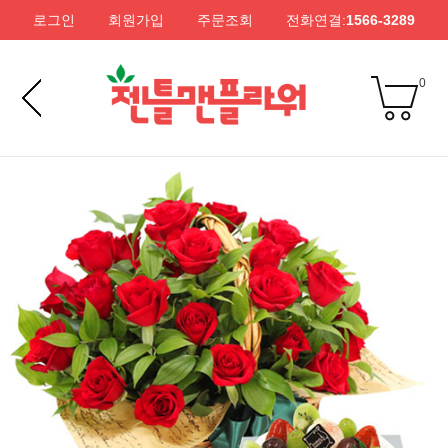
로그인
회원가입
주문조회
전화연결:
1566-3289
0