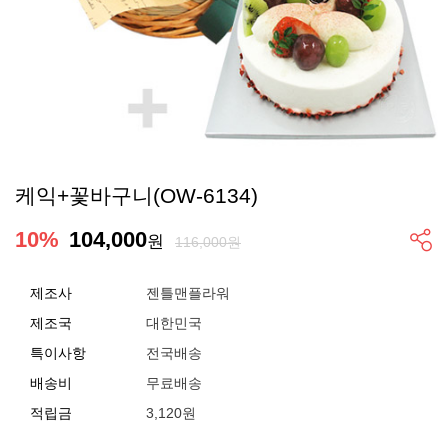
케익+꽃바구니(OW-6134)
10
%
104,000
원
116,000원
제조사
젠틀맨플라워
제조국
대한민국
특이사항
전국배송
배송비
무료배송
적립금
3,120원