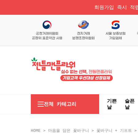
회원가입 즉시 적립
기쁜
슬픈
전체 카테고리
날
날
HOME
>
마음을 담은 꽃바구니
>
꽃바구니 + 기프트
>