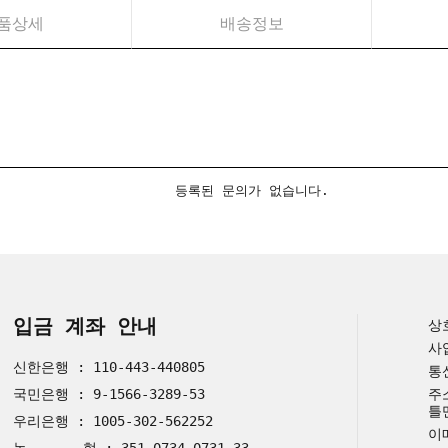
품상세
배송정보
등록된 문의가 없습니다.
입금 계좌 안내
상
사
신한은행 : 110-443-440805
통
국민은행 : 9-1566-3289-53
주
틀
우리은행 : 1005-302-562252
이메
농 협 : 351-0734-0731-33