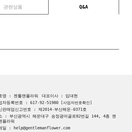
관련상품
Q&A
호명 : 젠틀맨플라워
대표이사 : 임대현
업자등록번호 : 617-92-51980
[사업자번호확인]
신판매업신고번호 : 제2014-부산해운-0371호
소 : 부산광역시 해운대구 송정광어골로82번길 144, 4층 젠
맨플라워
일 : help@gentlemanflower.com