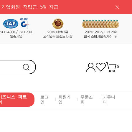
 기업회원 적립금 5% 지급
0
비즈니스 파트
로그
회원가
주문조
커뮤니
너
인
입
회
티