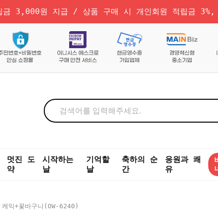
금 3,000원 지급 / 상품 구매 시 개인회원 적립금 3%,
멋진 도
시작하는
기억할
축하의 순
응원과 쾌
약
날
날
간
유
 케익+꽃바구니(OW-6240)