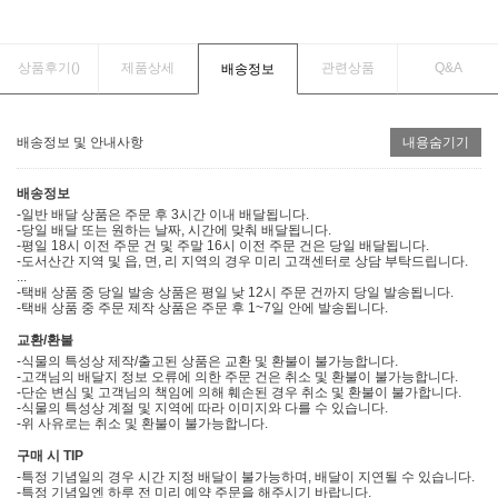
상품후기(
)
제품상세
관련상품
Q&A
배송정보
배송정보 및 안내사항
내용숨기기
배송정보
-일반 배달 상품은 주문 후 3시간 이내 배달됩니다.
-당일 배달 또는 원하는 날짜, 시간에 맞춰 배달됩니다.
-평일 18시 이전 주문 건 및 주말 16시 이전 주문 건은 당일 배달됩니다.
-도서산간 지역 및 읍, 면, 리 지역의 경우 미리 고객센터로 상담 부탁드립니다.
...
-택배 상품 중 당일 발송 상품은 평일 낮 12시 주문 건까지 당일 발송됩니다.
-택배 상품 중 주문 제작 상품은 주문 후 1~7일 안에 발송됩니다.
교환/환불
-식물의 특성상 제작/출고된 상품은 교환 및 환불이 불가능합니다.
-고객님의 배달지 정보 오류에 의한 주문 건은 취소 및 환불이 불가능합니다.
-단순 변심 및 고객님의 책임에 의해 훼손된 경우 취소 및 환불이 불가합니다.
-식물의 특성상 계절 및 지역에 따라 이미지와 다를 수 있습니다.
-위 사유로는 취소 및 환불이 불가능합니다.
구매 시 TIP
-특정 기념일의 경우 시간 지정 배달이 불가능하며, 배달이 지연될 수 있습니다.
-특정 기념일엔 하루 전 미리 예약 주문을 해주시기 바랍니다.