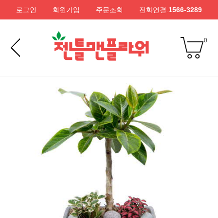
로그인
회원가입
주문조회
전화연결:
1566-3289
0