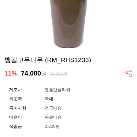
뱅갈고무나무 (RM_RHS1233)
11
%
74,000
원
83,000원
제조사
젠틀맨플라워
제조국
국내
특이사항
전국배송
배송비
무료배송
적립금
2,220원