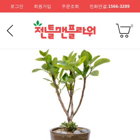
로그인
회원가입
주문조회
전화연결:
1566-3289
0