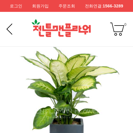
로그인
회원가입
주문조회
전화연결:
1566-3289
0