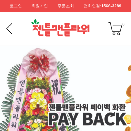
로그인
회원가입
주문조회
전화연결:
1566-3289
0