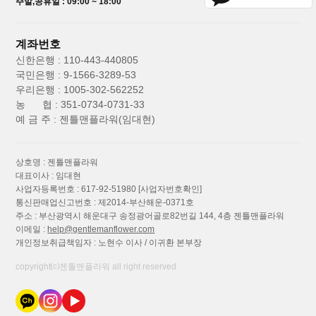
주말,공휴일 : 09:00 ~ 18:00
계좌번호
신한은행 : 110-443-440805
국민은행 : 9-1566-3289-53
우리은행 : 1005-302-562252
농 협 : 351-0734-0731-33
예 금 주 : 젠틀맨플라워(임대현)
상호명 : 젠틀맨플라워
대표이사 : 임대현
사업자등록번호 : 617-92-51980
[사업자번호확인]
통신판매업신고번호 : 제2014-부산해운-0371호
주소 : 부산광역시 해운대구 송정광어골로82번길 144, 4층 젠틀맨플라워
이메일 :
help@gentlemanflower.com
개인정보취급책임자 : 노현수 이사 / 이귀환 본부장
copyright⒞젠틀맨플라워 all right reserved