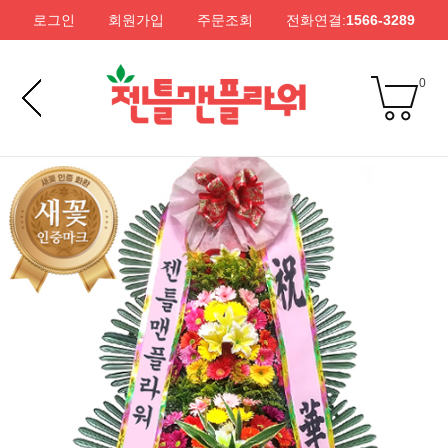
로그인
회원가입
주문조회
전화연결:
1566-3289
0