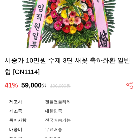
시중가 10만원 수제 3단 새꽃 축하화환 일반
형 [GN1114]
41
%
59,000
원
100,000원
제조사
젠틀맨플라워
제조국
대한민국
특이사항
전국배송가능
배송비
무료배송