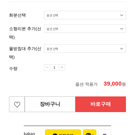
화분선택
소형리본 추가(선
택)
물받침대 추가(선
택)
수량
39,000
옵션 적용가
원
장바구니
바로구매