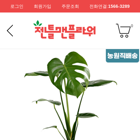
로그인
회원가입
주문조회
전화연결:
1566-3289
0