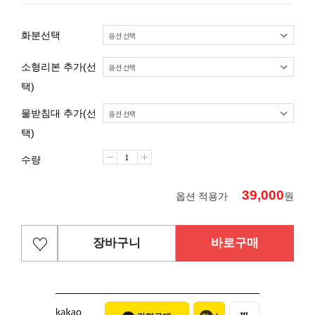
화분선택
소형리본 추가(선
택)
물받침대 추가(선
택)
수량
39,000
옵션 적용가
원
장바구니
바로구매