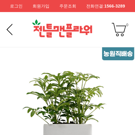
로그인
회원가입
주문조회
전화연결:
1566-3289
0