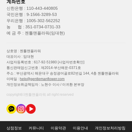
계좌번호
신한은행 : 110-443-440805
국민은행 : 9-1566-3289-53
우리은행 : 1005-302-562252
농 협 : 351-0734-0731-33
예 금 주 : 젠틀맨플라워(임대현)
상호명 : 젠틀맨플라워
대표이사 : 임대현
사업자등록번호 : 617-92-51980
[사업자번호확인]
통신판매업신고번호 : 제2014-부산해운-0371호
주소 : 부산광역시 해운대구 송정광어골로82번길 144, 4층 젠틀맨플라워
이메일 :
help@gentlemanflower.com
개인정보취급책임자 : 노현수 이사 / 이귀환 본부장
copyright⒞젠틀맨플라워 all right reserved
상점정보
커뮤니티
이용약관
이용안내
개인정보처리방침