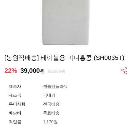
[농원직배송] 테이블용 미니홍콩 (SH0035T)
22
%
39,000
원
50,000원
제조사
젠틀맨플라워
제조국
국내외
특이사항
전국배송
배송비
무료배송
적립금
1,170원