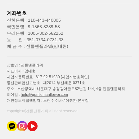
계좌번호
신한은행 : 110-443-440805
국민은행 : 9-1566-3289-53
우리은행 : 1005-302-562252
농 협 : 351-0734-0731-33
예 금 주 : 젠틀맨플라워(임대현)
상호명 : 젠틀맨플라워
대표이사 : 임대현
사업자등록번호 : 617-92-51980
[사업자번호확인]
통신판매업신고번호 : 제2014-부산해운-0371호
주소 : 부산광역시 해운대구 송정광어골로82번길 144, 4층 젠틀맨플라워
이메일 :
help@gentlemanflower.com
개인정보취급책임자 : 노현수 이사 / 이귀환 본부장
copyright⒞젠틀맨플라워 all right reserved