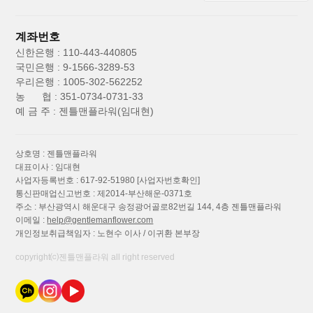
계좌번호
신한은행 : 110-443-440805
국민은행 : 9-1566-3289-53
우리은행 : 1005-302-562252
농 협 : 351-0734-0731-33
예 금 주 : 젠틀맨플라워(임대현)
상호명 : 젠틀맨플라워
대표이사 : 임대현
사업자등록번호 : 617-92-51980
[사업자번호확인]
통신판매업신고번호 : 제2014-부산해운-0371호
주소 : 부산광역시 해운대구 송정광어골로82번길 144, 4층 젠틀맨플라워
이메일 :
help@gentlemanflower.com
개인정보취급책임자 : 노현수 이사 / 이귀환 본부장
copyright⒞젠틀맨플라워 all right reserved