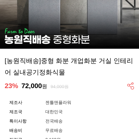
[농원직배송]중형 화분 개업화분 거실 인테리
어 실내공기정화식물
23
%
72,000
원
94,000원
제조사
젠틀맨플라워
제조국
대한민국
특이사항
전국배송
배송비
무료배송