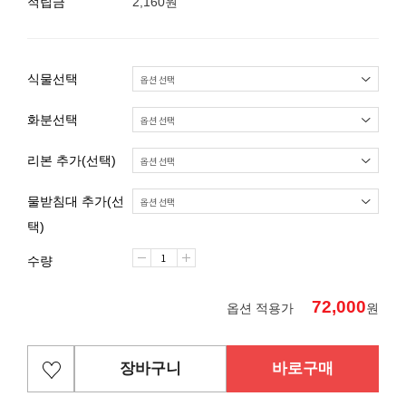
적립금
2,160원
식물선택
화분선택
리본 추가(선택)
물받침대 추가(선
택)
수량
72,000
옵션 적용가
원
장바구니
바로구매