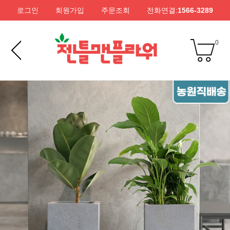
로그인
회원가입
주문조회
전화연결:
1566-3289
0