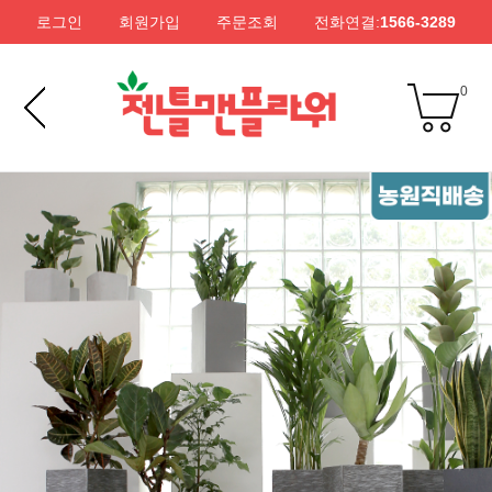
로그인
회원가입
주문조회
전화연결:
1566-3289
0