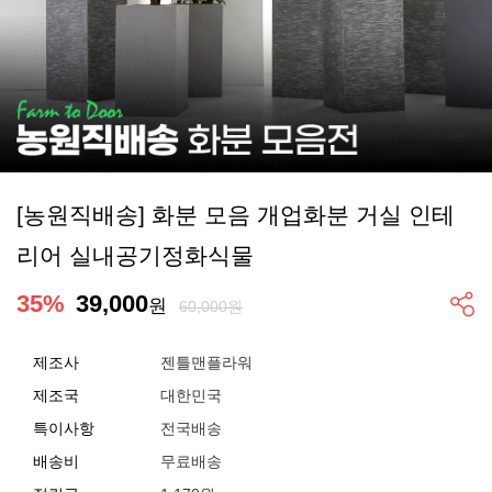
[농원직배송] 화분 모음 개업화분 거실 인테
리어 실내공기정화식물
35
%
39,000
원
60,000원
제조사
젠틀맨플라워
제조국
대한민국
특이사항
전국배송
배송비
무료배송