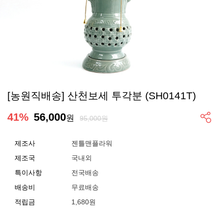
[농원직배송] 산천보세 투각분 (SH0141T)
41
%
56,000
원
95,000원
제조사
젠틀맨플라워
제조국
국내외
특이사항
전국배송
배송비
무료배송
적립금
1,680원