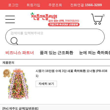
로그인
회원가입
주문조회
전화연결:
1566-3289
0
비즈니스 파트너
품격 있는 근조화환
눈에 띄는 축하화
제품문의
시중가 16만원 수제 3단 새꽃 축하화환 오너형 (PB-038
1)
자세히 보기
[Re] 제주도 금액[답변완료]