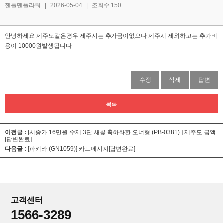
젠틀맨플라워
|
2026-05-04
|
조회수 150
안녕하세요 제주도같은경우 제주시는 추가금이없으나 제주시 제외하고는 추가비
용이 10000원발생됩니다
수정
삭제
답변
목록
이전글 :
[시중가 16만원 수제 3단 새꽃 축하화환 오너형 (PB-0381) ]
제주도 금액
[답변완료]
다음글 :
[파키라 (GN1059)]
카드메시지[답변완료]
고객센터
1566-3289