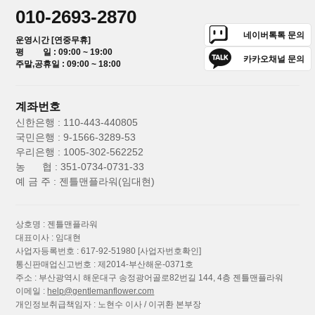
010-2693-2870
네이버톡톡 문의
운영시간 [연중무휴]
평 일 : 09:00 ~ 19:00
카카오채널 문의
주말,공휴일 : 09:00 ~ 18:00
계좌번호
신한은행 : 110-443-440805
국민은행 : 9-1566-3289-53
우리은행 : 1005-302-562252
농 협 : 351-0734-0731-33
예 금 주 : 젠틀맨플라워(임대현)
상호명 : 젠틀맨플라워
대표이사 : 임대현
사업자등록번호 : 617-92-51980
[사업자번호확인]
통신판매업신고번호 : 제2014-부산해운-0371호
주소 : 부산광역시 해운대구 송정광어골로82번길 144, 4층 젠틀맨플라워
이메일 :
help@gentlemanflower.com
개인정보취급책임자 : 노현수 이사 / 이귀환 본부장