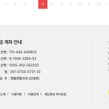
<<
1
2
3
4
5
6
7
8
9
10
>
금 계좌 안내
은행 : 110-443-440805
은행 : 9-1566-3289-53
은행 : 1005-302-562252
협 : 351-0734-0731-33
금 주 : 젠틀맨플라워 (임대현)
소개
이용약관
이용안내
개인정보 처리방침