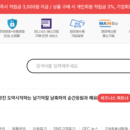
즉시 적립금 3,000원 지급 / 상품 구매 시 개인회원 적립금 3%, 기업회
멋진 도약
시작하는 날
기억할 날
축하의 순간
응원과 쾌유
비즈니스 파트너
문의
제품문의
이용후기
SNS고객후기
GFC 뉴스
기부&봉사활동