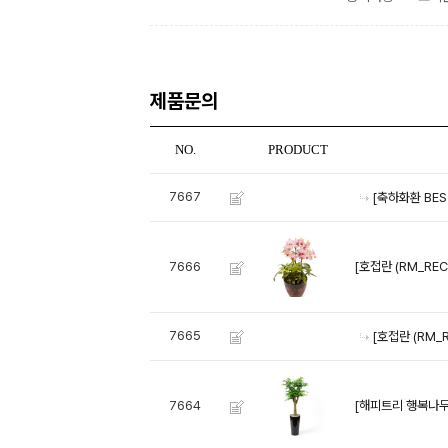
제품문의
NO.
PRODUCT
7667
[축하화환 BE
[호접란 (RM_REC
7666
7665
[호접란 (RM_R
[해피트리 행복나무 (
7664