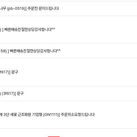
무 (pb-0519)]
주문전 문의드립니다
 ]
빠른배송친절한상담감사합니다^^
58) ]
빠른배송친절한상담감사합니다^^
617)]
문구
(3f617)]
문구
제 3단 새꽃 근조화환 기업형 (GN1111)]
주문취소요청드립니다