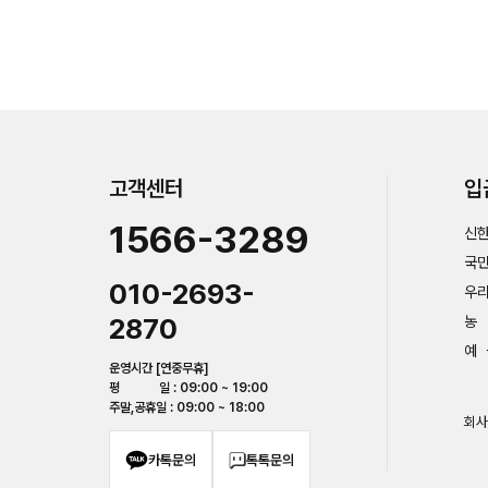
고객센터
입
1566-3289
신한
국민
010-2693-
우리
2870
농 
예 
운영시간 [연중무휴]
평 일 : 09:00 ~ 19:00
주말,공휴일 : 09:00 ~ 18:00
회사
카톡문의
톡톡문의