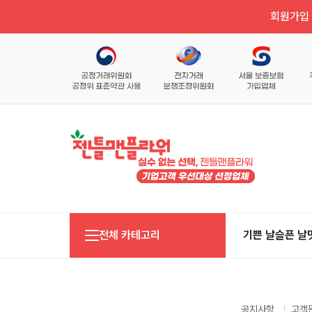
회원가입 
전체 카테고리
기쁜 날
슬픈 날
공지사항
고객