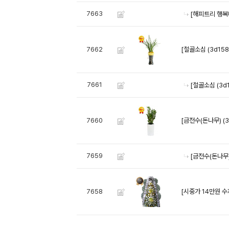
7663
[해피트리 행복나
[철골소심 (3d158)
7662
7661
[철골소심 (3d1
[금전수(돈나무) (3f
7660
7659
[금전수(돈나무) 
[시중가 14만원 수
7658