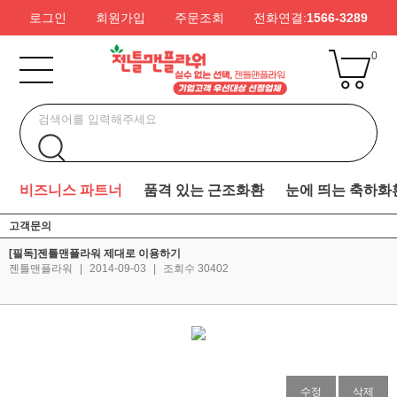
로그인
회원가입
주문조회
전화연결:
1566-3289
0
비즈니스 파트너
품격 있는 근조화환
눈에 띄는 축하화
고객문의
[필독]젠틀맨플라워 제대로 이용하기
젠틀맨플라워
|
2014-09-03
|
조회수 30402
수정
삭제