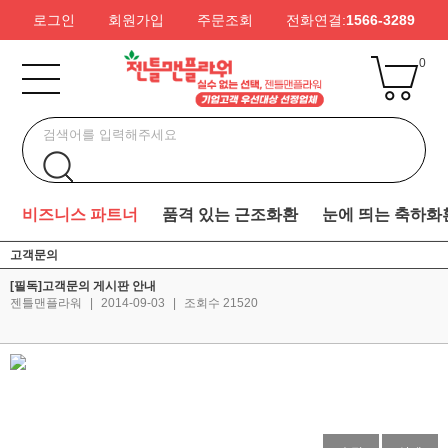
로그인
회원가입
주문조회
전화연결:
1566-3289
0
비즈니스 파트너
품격 있는 근조화환
눈에 띄는 축하화
고객문의
[필독]고객문의 게시판 안내
젠틀맨플라워
|
2014-09-03
|
조회수 21520