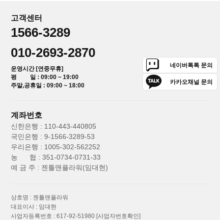
고객센터
1566-3289
010-2693-2870
네이버톡톡 문의
운영시간 [연중무휴]
평 일 : 09:00 ~ 19:00
카카오채널 문의
주말,공휴일 : 09:00 ~ 18:00
계좌번호
신한은행 : 110-443-440805
국민은행 : 9-1566-3289-53
우리은행 : 1005-302-562252
농 협 : 351-0734-0731-33
예 금 주 : 젠틀맨플라워(임대현)
상호명 : 젠틀맨플라워
대표이사 : 임대현
사업자등록번호 : 617-92-51980
[사업자번호확인]