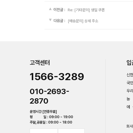
이전글 :
Re: [기타문의] 생일 쿠폰
다음글 :
[배송문의] 상세 주소
고객센터
입
1566-3289
신한
국민
010-2693-
우리
2870
농 
예 
운영시간 [연중무휴]
평 일 : 09:00 ~ 19:00
주말,공휴일 : 09:00 ~ 18:00
회사