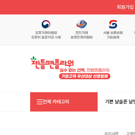
회원가입 
전체 카테고리
기쁜 날
슬픈 날
공지사항
고객