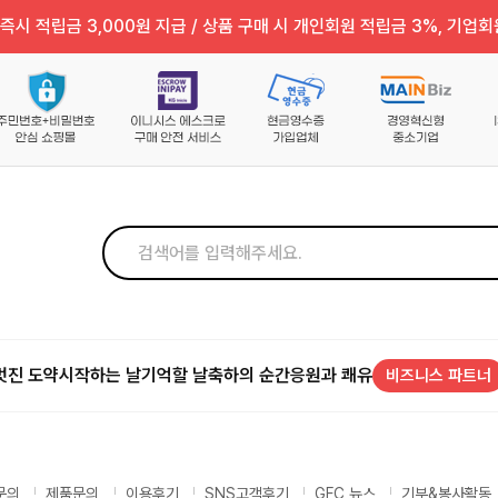
즉시 적립금 3,000원 지급 / 상품 구매 시 개인회원 적립금 3%, 기업회
멋진 도약
시작하는 날
기억할 날
축하의 순간
응원과 쾌유
비즈니스 파트너
문의
제품문의
이용후기
SNS고객후기
GFC 뉴스
기부&봉사활동