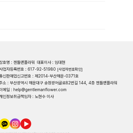
상호명 : 젠틀맨플라워
대표이사 : 임대현
사업자등록번호 : 617-92-51980
[사업자번호확인]
통신판매업신고번호 : 제2014-부산해운-0371호
주소 : 부산광역시 해운대구 송정광어골로82번길 144, 4층 젠틀맨플라워
이메일 : help@gentlemanflower.com
개인정보취급책임자 : 노현수 이사