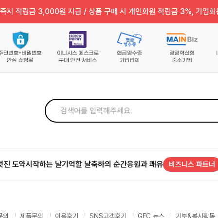
즉시 적립금 3,000원 지급 / 상품 구매 시 개인회원 적립금 3%, 기업회
멋진 도약
시작하는 날
기억할 날
축하의 순간
응원과 쾌유
비즈니스 파트너
문의
제품문의
이용후기
SNS고객후기
GFC 뉴스
기부&봉사활동