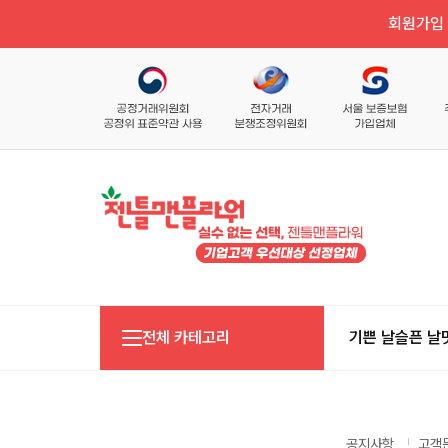
회원가입 
전체 카테고리
기쁜 날
슬픈 날
공지사항
고객