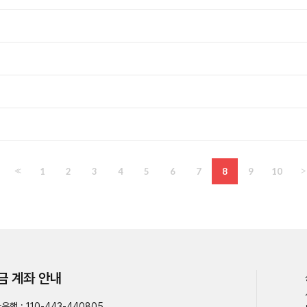
<<
1
2
3
4
5
6
7
8
9
10
>
금 계좌 안내
은행 : 110-443-440805