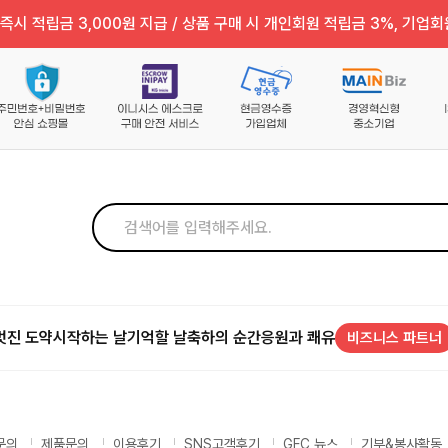
즉시 적립금 3,000원 지급 / 상품 구매 시 개인회원 적립금 3%, 기업회
멋진 도약
시작하는 날
기억할 날
축하의 순간
응원과 쾌유
비즈니스 파트너
문의
제품문의
이용후기
SNS고객후기
GFC 뉴스
기부&봉사활동