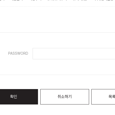
PASSWORD
확인
취소하기
목