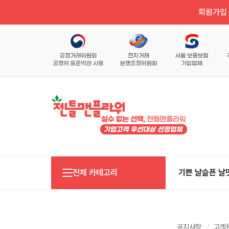
회원가입 
전체 카테고리
기쁜 날
슬픈 날
공지사항
고객