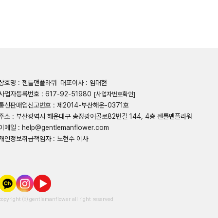
상호명 : 젠틀맨플라워
대표이사 : 임대현
사업자등록번호 : 617-92-51980
[사업자번호확인]
통신판매업신고번호 : 제2014-부산해운-0371호
주소 : 부산광역시 해운대구 송정광어골로82번길 144, 4층 젠틀맨플라워
이메일 : help@gentlemanflower.com
개인정보취급책임자 : 노현수 이사
copyright ⒞ gentlemanflower all right reserved