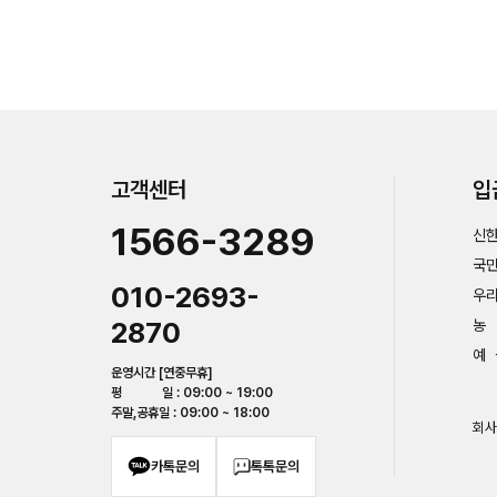
고객센터
입
1566-3289
신한
국민
010-2693-
우리
2870
농 
예 
운영시간 [연중무휴]
평 일 : 09:00 ~ 19:00
주말,공휴일 : 09:00 ~ 18:00
회사
카톡문의
톡톡문의