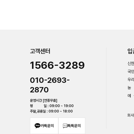
고객센터
입
1566-3289
신한
국민
010-2693-
우리
2870
농 
예 
운영시간 [연중무휴]
평 일 : 09:00 ~ 19:00
주말,공휴일 : 09:00 ~ 18:00
회사
카톡문의
톡톡문의