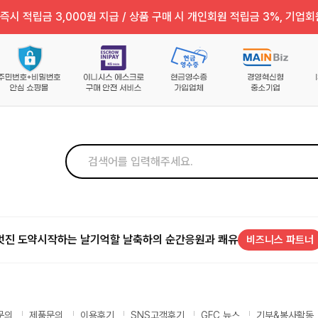
즉시 적립금 3,000원 지급 / 상품 구매 시 개인회원 적립금 3%, 기업회
멋진 도약
시작하는 날
기억할 날
축하의 순간
응원과 쾌유
비즈니스 파트너
문의
제품문의
이용후기
SNS고객후기
GFC 뉴스
기부&봉사활동