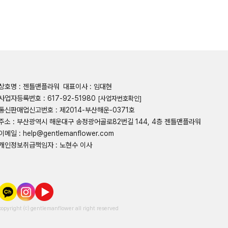
상호명 : 젠틀맨플라워
대표이사 : 임대현
사업자등록번호 : 617-92-51980
[사업자번호확인]
통신판매업신고번호 : 제2014-부산해운-0371호
주소 : 부산광역시 해운대구 송정광어골로82번길 144, 4층 젠틀맨플라워
이메일 : help@gentlemanflower.com
개인정보취급책임자 : 노현수 이사
copyright ⒞ gentlemanflower all right reserved