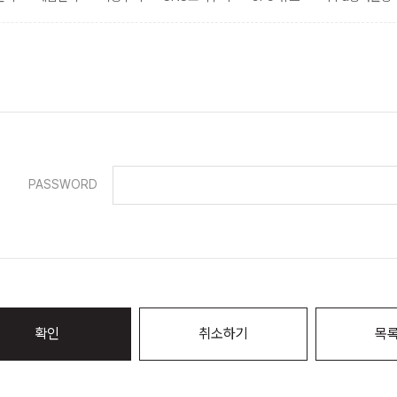
PASSWORD
확인
취소하기
목