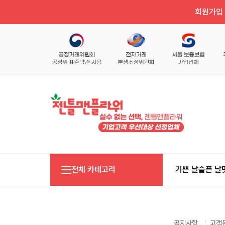
회원가입 
전체 카테고리
기쁜 날
슬픈 날
공지사항
고객