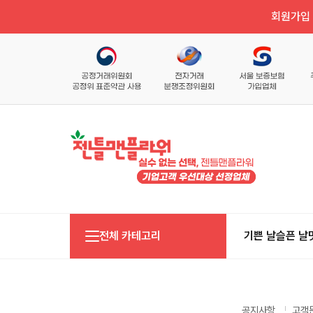
회원가입 
전체 카테고리
기쁜 날
슬픈 날
공지사항
고객