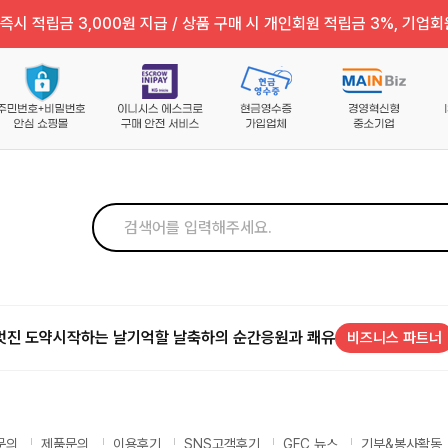
즉시 적립금 3,000원 지급 / 상품 구매 시 개인회원 적립금 3%, 기업회
멋진 도약
시작하는 날
기억할 날
축하의 순간
응원과 쾌유
비즈니스 파트너
문의
제품문의
이용후기
SNS고객후기
GFC 뉴스
기부&봉사활동