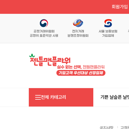
회원가입 
전체 카테고리
기쁜 날
슬픈 날
공지사항
고객