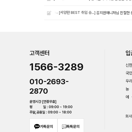
[서양란 BEST 취임 승...]
김지원매니저님 친절한 
고객센터
입
1566-3289
신한
국민
010-2693-
우리
2870
농 
예 
운영시간 [연중무휴]
평 일 : 09:00 ~ 19:00
주말,공휴일 : 09:00 ~ 18:00
회사
카톡문의
톡톡문의