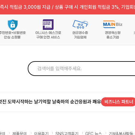
즉시 적립금 3,000원 지급 / 상품 구매 시 개인회원 적립금 3%, 기업회
멋진 도약
시작하는 날
기억할 날
축하의 순간
응원과 쾌유
비즈니스 파트너
문의
제품문의
이용후기
SNS고객후기
GFC 뉴스
기부&봉사활동