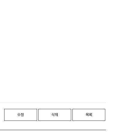
수정
삭제
목록