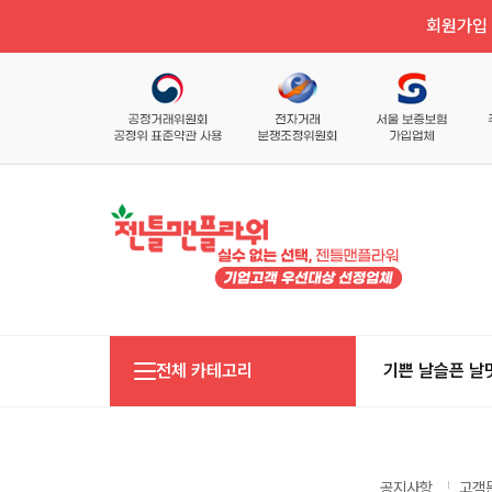
회원가입 
전체 카테고리
기쁜 날
슬픈 날
공지사항
고객