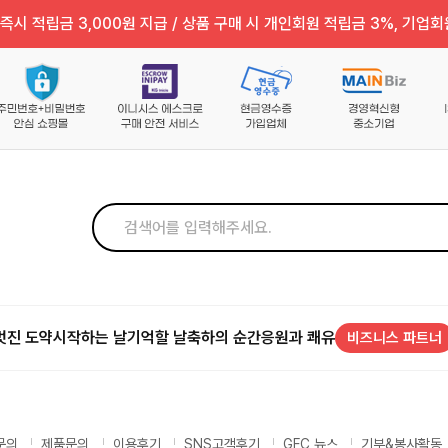
즉시 적립금 3,000원 지급 / 상품 구매 시 개인회원 적립금 3%, 기업회
멋진 도약
시작하는 날
기억할 날
축하의 순간
응원과 쾌유
비즈니스 파트너
문의
제품문의
이용후기
SNS고객후기
GFC 뉴스
기부&봉사활동