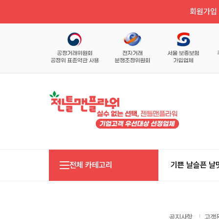
회원가입 
전체 카테고리
기쁜 날
슬픈 날
공지사항
고객