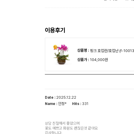
이용후기
상품명 :
핑크 호접란/호접난 (f-10013
상품가 :
104,000원
2025.12.22
Date :
안정*
331
Name :
Hits :
상담 친절해서 좋았으며
꽃도 예쁘고 화분도 괜찮은것 같아요
감사합니다.