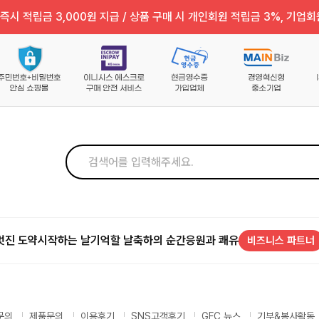
즉시 적립금 3,000원 지급 / 상품 구매 시 개인회원 적립금 3%, 기업회
멋진 도약
시작하는 날
기억할 날
축하의 순간
응원과 쾌유
비즈니스 파트너
문의
제품문의
이용후기
SNS고객후기
GFC 뉴스
기부&봉사활동