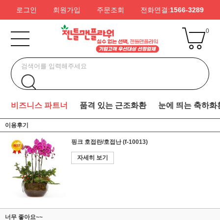
로그인
회원가입
주문조회
전화연결:
1566-3289
0
비즈니스 파트너
품격 있는 근조화환
눈에 띄는 축하화
이용후기
핑크 호접란/호접난 (f-10013)
자세히 보기
너무 좋아요~~