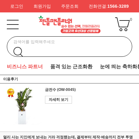
로그인
회원가입
주문조회
전화연결:
1566-3289
0
비즈니스 파트너
품격 있는 근조화환
눈에 띄는 축하화
이용후기
금전수 (OW-0045)
자세히 보기
멀리 사는 지인에게 보내는 거라 걱정됐는데, 결제부터 제작·배송까지 전부 투명